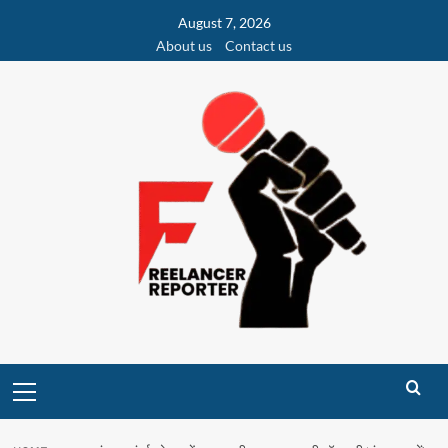
Skip
August 7, 2026
to
About us
Contact us
content
Primary
Menu