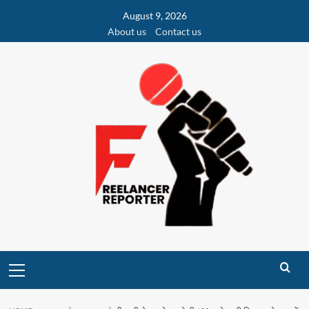
Skip
August 9, 2026
to
About us
Contact us
content
Primary
Menu