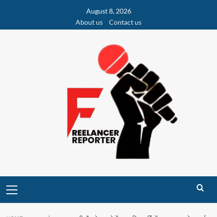
Skip
August 8, 2026
to
About us
Contact us
content
Primary
Menu