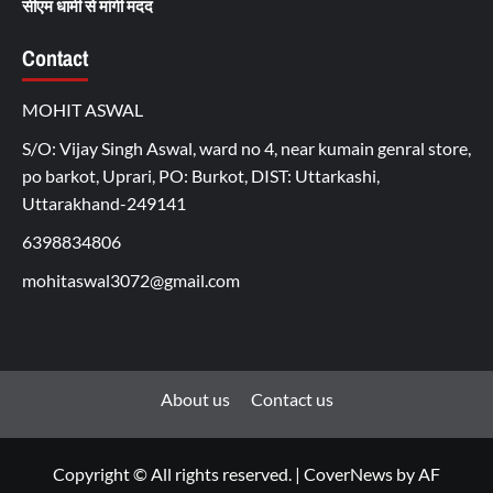
सीएम धामी से मांगी मदद
Contact
MOHIT ASWAL
S/O: Vijay Singh Aswal, ward no 4, near kumain genral store,
po barkot, Uprari, PO: Burkot, DIST: Uttarkashi,
Uttarakhand-249141
6398834806
mohitaswal3072@gmail.com
About us
Contact us
Copyright © All rights reserved.
|
CoverNews
by AF