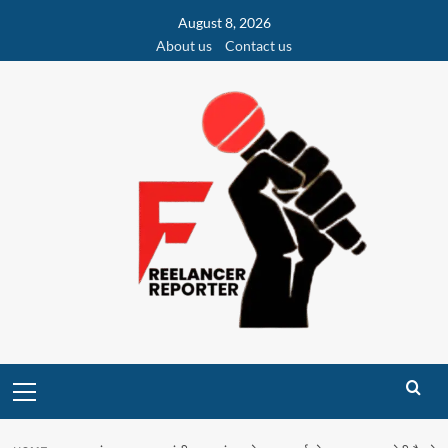
Skip
August 8, 2026
to
About us
Contact us
content
Primary
Menu