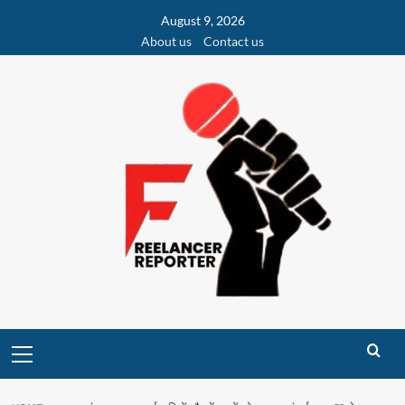
Skip
August 9, 2026
to
About us
Contact us
content
Primary
Menu