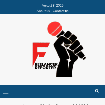
Skip
August 9, 2026
to
About us
Contact us
content
Primary
Menu