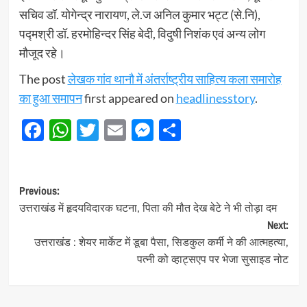
सचिव डॉ. योगेन्द्र नारायण, ले.ज अनिल कुमार भट्ट (से.नि),
पद्मश्री डॉ. हरमोहिन्दर सिंह बेदी, विदुषी निशंक एवं अन्य लोग
मौजूद रहे।
The post
लेखक गांव थानौ में अंतर्राष्ट्रीय साहित्य कला समारोह
का हुआ समापन
first appeared on
headlinesstory
.
Facebook
WhatsApp
Twitter
Email
Messenger
Share
Post
Previous:
उत्तराखंड में हृदयविदारक घटना, पिता की मौत देख बेटे ने भी तोड़ा दम
navigation
Next:
उत्तराखंड : शेयर मार्केट में डूबा पैसा, सिडकुल कर्मी ने की आत्महत्या,
पत्नी को व्हाट्सएप पर भेजा सुसाइड नोट