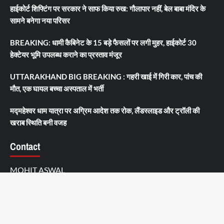
हाईकोर्ट शिफ्टिंग पर सरकार ने साफ किया रुख: गौलापार नहीं, बेल बाबा मंदिर के
सामने बनेगा नया परिसर
BREAKING: धामी कैबिनेट के 15 बड़े फैसलों पर लगी मुहर, हाईकोर्ट 30
हेक्टेयर भूमि उपलब्ध कराने का प्रस्ताव मंजूर
UTTARAKHAND BIG BREAKING : गहरी खाई में गिरी कार, पांच की
मौत, एक घायल बच्चा अस्पताल में भर्ती
मद्महेश्वर धाम यात्रा पर अग्रिम आदेश तक रोक, लैंडस्लाइड और ट्रॉली की
खराब स्थिति बनी वजह
Contact
MOHIT ASWAL
S/O: Vijay Singh Aswal, ward no 4, near kumain genral store,
po barkot, Uprari, PO: Burkot, DIST: Uttarkashi,
Uttarakhand-249141