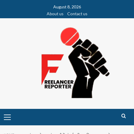
Skip
August 8, 2026
to
About us
Contact us
content
Primary
Menu