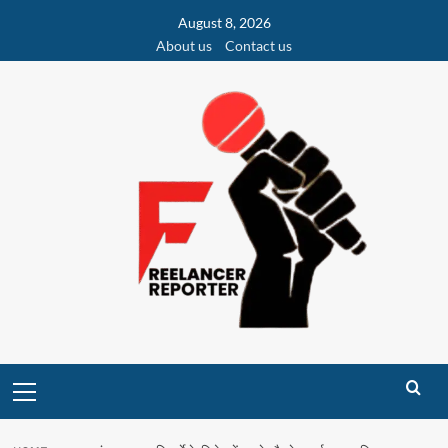
Skip
August 8, 2026
to
About us
Contact us
content
Primary
Menu