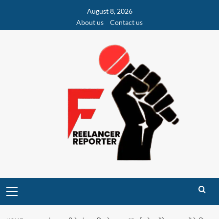
Skip
August 8, 2026
to
About us
Contact us
content
Primary
Menu