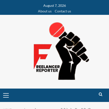
Skip
August 7, 2026
to
About us
Contact us
content
Primary
Menu