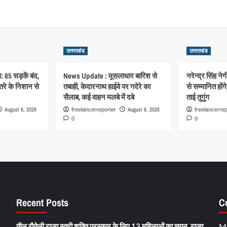
उत्तराखंड
उत्तराखंड
: 85 सड़कें बंद,
News Update : मूसलाधार बारिश से
नरेन्द्र सिंह ने
रे के निशान से
तबाही, केदारनाथ हाईवे पर गदेरे का
से सम्मानित हों
सैलाब, कई वाहन मलबे में दबे
ताई तुगुंग
August 6, 2026
August 6, 2026
freelancerreporter
freelancerrep
0
0
Recent Posts
C
तीलू रौतेली राज्य स्त्री शक्ति पुरस्कार के लिए 13 महिलाओं का चयन, राज्य
M