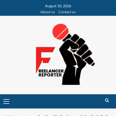
Skip
August 10, 2026
to
About us
Contact us
content
Primary
Menu