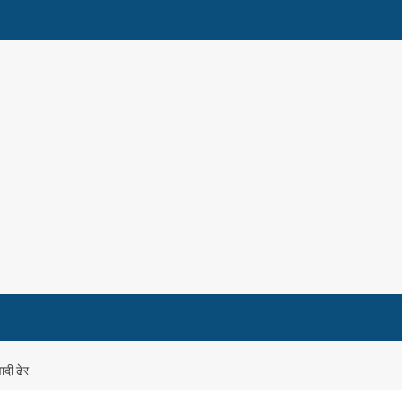
ादी ढेर