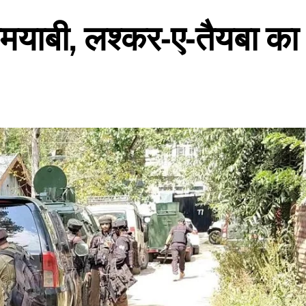
कामयाबी, लश्कर-ए-तैयबा का