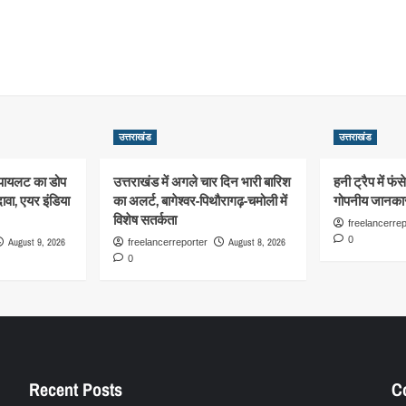
उत्तराखंड
उत्तराखंड
 पायलट का डोप
उत्तराखंड में अगले चार दिन भारी बारिश
हनी ट्रैप में फं
दावा, एयर इंडिया
का अलर्ट, बागेश्वर-पिथौरागढ़-चमोली में
गोपनीय जानका
विशेष सतर्कता
freelancerrep
0
August 9, 2026
August 8, 2026
freelancerreporter
0
Recent Posts
C