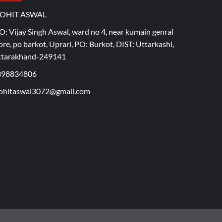
OHIT ASWAL
O: Vijay Singh Aswal, ward no 4, near kumain genral
ore, po barkot, Uprari, PO: Burkot, DIST: Uttarkashi,
ttarakhand-249141
398834806
hitaswal3072@gmail.com