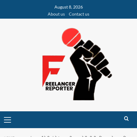
Skip
August 8, 2026
to
About us
Contact us
content
Primary
Menu