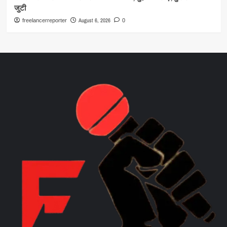
जुटी
August 6, 2026
freelancerreporter
0