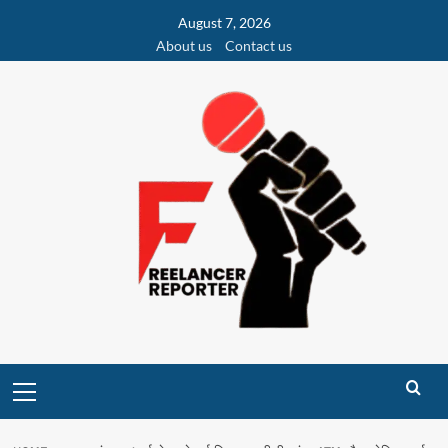
Skip
August 7, 2026
to
About us
Contact us
content
Primary
Menu