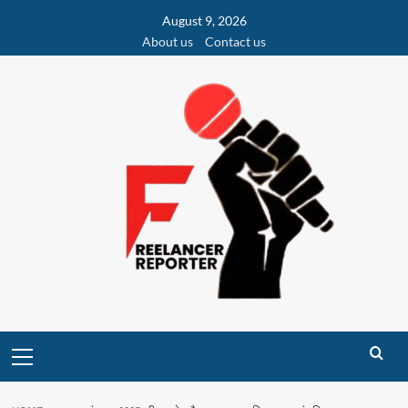
Skip
August 9, 2026
to
About us
Contact us
content
Primary
Menu