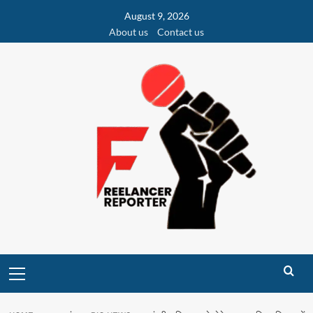
Skip
August 9, 2026
to
About us
Contact us
content
Primary
Menu