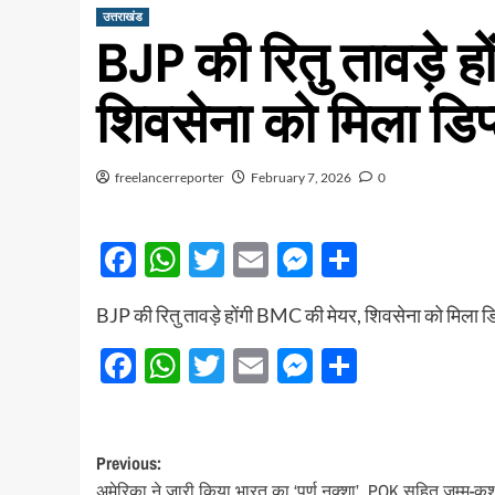
उत्तराखंड
BJP की रितु तावड़े ह
शिवसेना को मिला डिप
freelancerreporter
February 7, 2026
0
Facebook
WhatsApp
Twitter
Email
Messenger
Share
BJP की रितु तावड़े होंगी BMC की मेयर, शिवसेना को मिला डि
Facebook
WhatsApp
Twitter
Email
Messenger
Share
Post
Previous:
अमेरिका ने जारी किया भारत का ‘पूर्ण नक्शा’, POK सहित जम्मू-कश