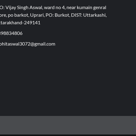
O: Vijay Singh Aswal, ward no 4, near kumain genral
ore, po barkot, Uprari, PO: Burkot, DIST: Uttarkashi,
ttarakhand-249141
398834806
hitaswal3072@gmail.com