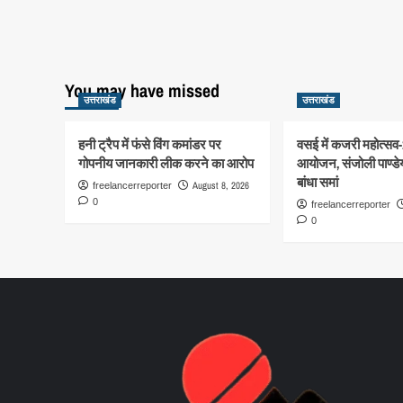
You may have missed
उत्तराखंड
उत्तराखंड
हनी ट्रैप में फंसे विंग कमांडर पर
वसई में कजरी महोत्सव
गोपनीय जानकारी लीक करने का आरोप
आयोजन, संजोली पाण्डेय
बांधा समां
August 8, 2026
freelancerreporter
0
freelancerreporter
0