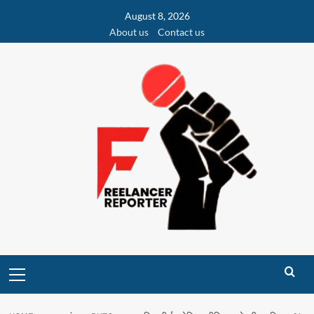
Skip
August 8, 2026
to
About us
Contact us
content
Primary
Menu