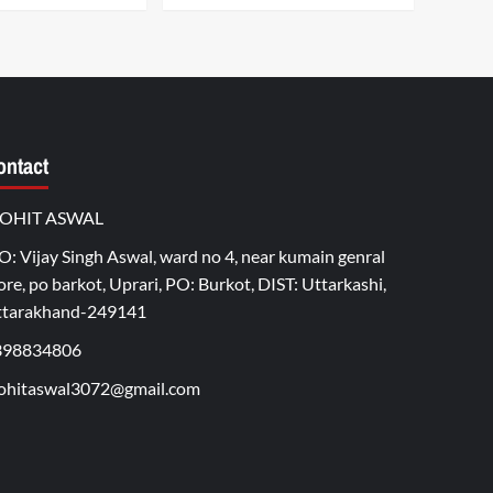
ontact
OHIT ASWAL
O: Vijay Singh Aswal, ward no 4, near kumain genral
ore, po barkot, Uprari, PO: Burkot, DIST: Uttarkashi,
ttarakhand-249141
398834806
hitaswal3072@gmail.com