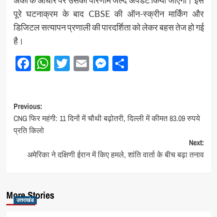
अंकों के आधार पर उसका परिणाम जल्द अपडेट किया जाएगा। इस
पूरे घटनाक्रम के बाद CBSE की ऑन-स्क्रीन मार्किंग और
डिजिटल सत्यापन प्रणाली की पारदर्शिता को लेकर बहस तेज हो गई
है।
Facebook
WhatsApp
Twitter
Email
Messenger
Share
Post
Previous:
CNG फिर महंगी: 11 दिनों में चौथी बढ़ोतरी, दिल्ली में कीमत 83.09 रुपये
navigation
प्रति किलो
Next:
अमेरिका ने दक्षिणी ईरान में किए हमले, शांति वार्ता के बीच बढ़ा तनाव
More Stories
उत्तराखंड