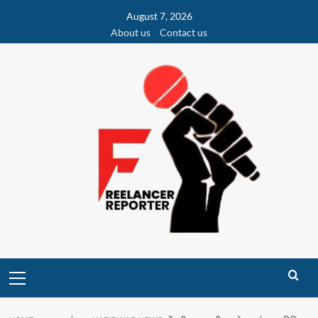
Skip
August 7, 2026
to
About us
Contact us
content
Primary
Menu