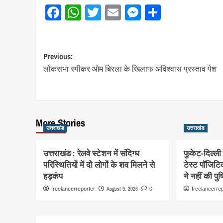
Facebook
WhatsApp
Twitter
Email
Messenger
Share
Post
Previous:
लोकसभा स्पीकर ओम बिरला के खिलाफ अविश्वास प्रस्ताव पेश
navigation
More Stories
उत्तराखंड
उत्तराखंड
उत्तराखंड : रेलवे स्टेशन में संदिग्ध
फुकेट-दिल्ल
परिस्थितियों में दो लोगों के शव मिलने से
टेस्ट पॉजिटिव
हड़कंप
ने नहीं की पुष्
August 9, 2026
freelancerreporter
0
freelancerre