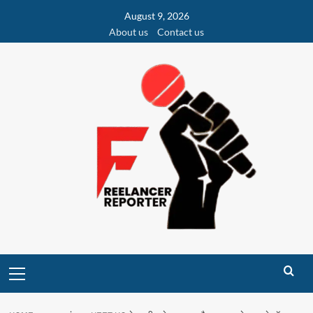
Skip
August 9, 2026
to
About us
Contact us
content
Primary
Menu