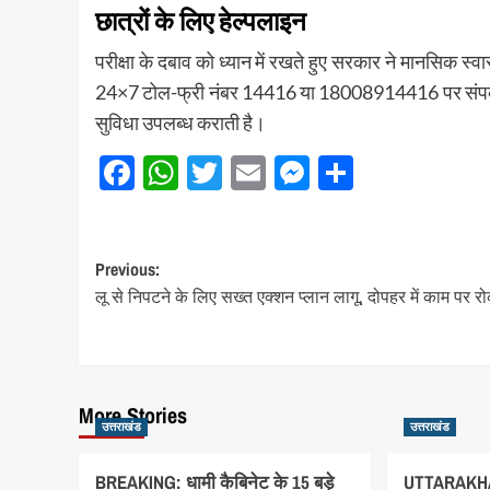
छात्रों के लिए हेल्पलाइन
परीक्षा के दबाव को ध्यान में रखते हुए सरकार ने मानसिक स्व
24×7 टोल-फ्री नंबर 14416 या 18008914416 पर संपर्क कर
सुविधा उपलब्ध कराती है।
Facebook
WhatsApp
Twitter
Email
Messenger
Share
Post
Previous:
लू से निपटने के लिए सख्त एक्शन प्लान लागू, दोपहर में काम पर र
navigation
More Stories
उत्तराखंड
उत्तराखंड
BREAKING: धामी कैबिनेट के 15 बड़े
UTTARAKHA