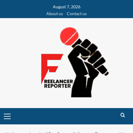
Skip
August 7, 2026
to
About us
Contact us
content
Primary
Menu