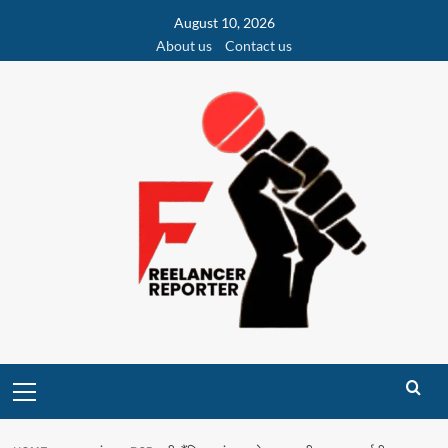
Skip
August 10, 2026
to
About us
Contact us
content
Primary
Menu