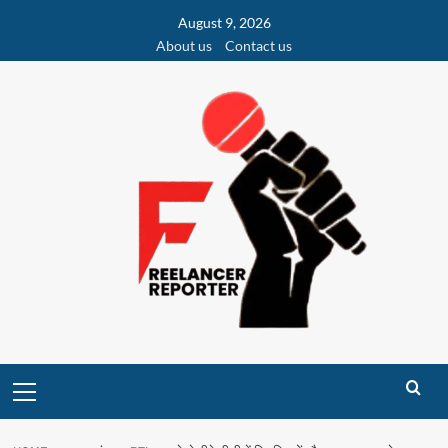
Skip
August 9, 2026
to
About us
Contact us
content
Primary
Menu