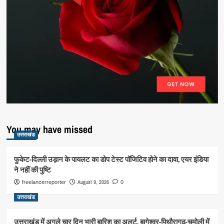
You may have missed
उत्तराखंड
फुकेट-दिल्ली उड़ान के पायलट का डोप टेस्ट पॉजिटिव होने का दावा, एयर इंडिया
ने नहीं की पुष्टि
August 9, 2026
freelancerreporter
0
उत्तराखंड
उत्तराखंड में अगले चार दिन भारी बारिश का अलर्ट, बागेश्वर-पिथौरागढ़-चमोली में