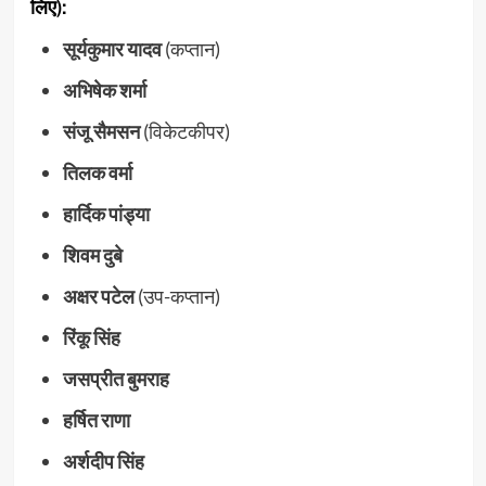
लिए):
सूर्यकुमार यादव
(कप्तान)
अभिषेक शर्मा
संजू सैमसन
(विकेटकीपर)
तिलक वर्मा
हार्दिक पांड्या
शिवम दुबे
अक्षर पटेल
(उप-कप्तान)
रिंकू सिंह
जसप्रीत बुमराह
हर्षित राणा
अर्शदीप सिंह