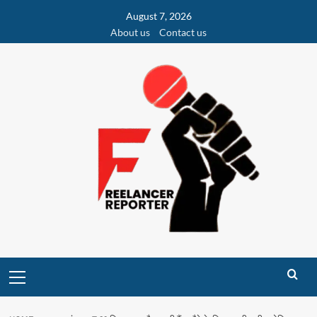
Skip
August 7, 2026
to
About us
Contact us
content
Primary
Menu