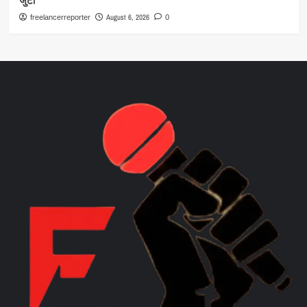
जुटी
August 6, 2026
freelancerreporter
0