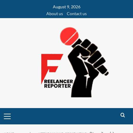
Skip
August 9, 2026
to
About us
Contact us
content
Primary
Menu