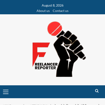
Skip
August 8, 2026
to
About us
Contact us
content
Primary
Menu