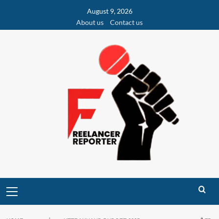
Skip
August 9, 2026
to
About us
Contact us
content
Primary
Menu