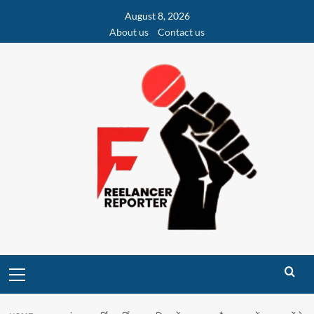
Skip
August 8, 2026
to
About us
Contact us
content
Primary
Menu